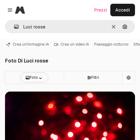
Magnific
Prezzi
Accedi
Close menu
Cancella
Cerca 
Crea un'immagine IA
Crea un video IA
Paesaggio notturno
Sfo
Foto Di Luci rosse
Foto
Filtri