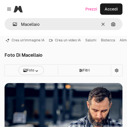
Magnific
Prezzi
Accedi
Close menu
Cancella
Cerca 
Crea un'immagine IA
Crea un video IA
Salumi
Bistecca
Alim
Foto Di Macellaio
Foto
Filtri