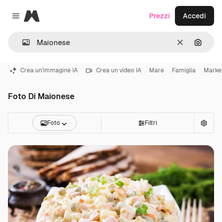
Magnific
Prezzi
Accedi
Close menu
Cancella
Cerca 
Crea un'immagine IA
Crea un video IA
Mare
Famiglia
Marke
Foto Di Maionese
Foto
Filtri