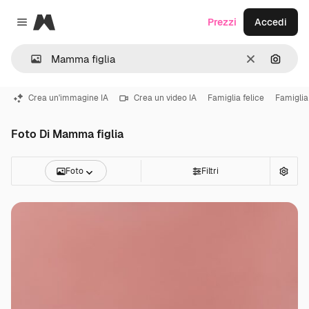
Magnific
Prezzi
Accedi
Close menu
Cancella
Cerca 
Crea un'immagine IA
Crea un video IA
Famiglia felice
Famiglia
Foto Di Mamma figlia
Foto
Filtri