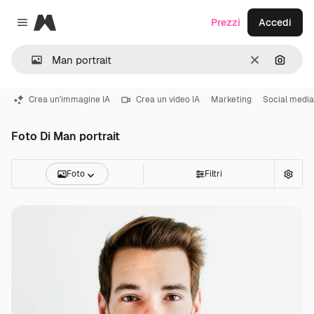
Magnific
Prezzi
Accedi
Close menu
Cancella
Cerca 
Crea un'immagine IA
Crea un video IA
Marketing
Social media
Foto Di Man portrait
Foto
Filtri