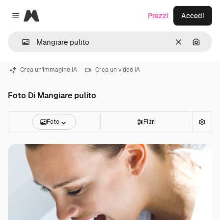
Magnific
Prezzi
Accedi
Close menu
Cancella
Cerca 
Crea un'immagine IA
Crea un video IA
Foto Di Mangiare pulito
Foto
Filtri