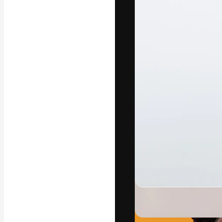
La piattaforma c
migliori lavori. 
creativi, impres
Italiano
Copyright © 2010