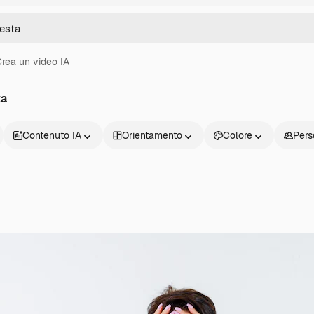
rea un video IA
ta
Contenuto IA
Orientamento
Colore
Pers
Prodotti
Inizia