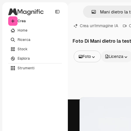
Crea
Crea un'immagine IA
C
Home
Ricerca
Foto Di Mani dietro la tes
Stock
Foto
Licenza
Esplora
Tutte le immagini
Strumenti
Vettori
Illustrazioni
Foto
PSD
Modelli
Mockup
Video
Clip video
Motion graphic
Modelli di video
Icone
Modelli 3D
Font