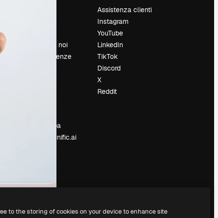
Prezzi
Assistenza clienti
Chi siamo
Instagram
Recensioni
YouTube
Lavora con noi
LinkedIn
Cerca tendenze
TikTok
Blog
Discord
Eventi
X
Slidesgo
Reddit
e
Vendi i tuoi
contenuti
Sala stampa
Cerchi magnific.ai
ree to the storing of cookies on your device to enhance site