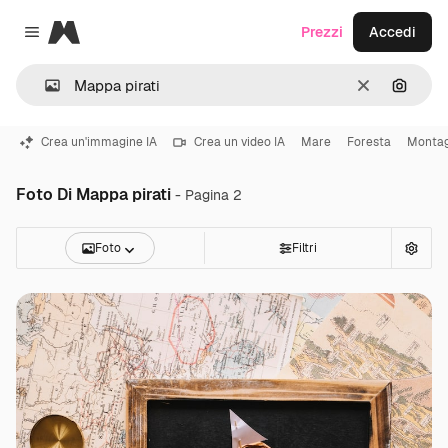
Magnific
Prezzi
Accedi
Close menu
Cancella
Cerca 
Crea un'immagine IA
Crea un video IA
Mare
Foresta
Monta
Foto Di Mappa pirati
- Pagina 2
Foto
Filtri