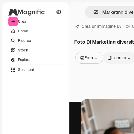
Crea
Crea un'immagine IA
C
Home
Ricerca
Foto Di Marketing diversi
Stock
Foto
Licenza
Esplora
Tutte le immagini
Strumenti
Vettori
Illustrazioni
Foto
PSD
Modelli
Mockup
Video
Clip video
Motion graphic
Modelli di video
Icone
Modelli 3D
Font