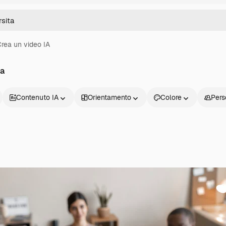
rea un video IA
ta
Contenuto IA
Orientamento
Colore
Pers
Prodotti
Inizia