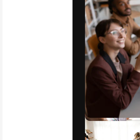
La piattaforma c
migliori lavori. 
creativi, impres
Italiano
Copyright © 2010