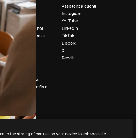
Prezzi
Assistenza clienti
Chi siamo
Instagram
Recensioni
YouTube
Lavora con noi
LinkedIn
Cerca tendenze
TikTok
Blog
Discord
Eventi
X
Slidesgo
Reddit
e
Vendi i tuoi
contenuti
Sala stampa
Cerchi magnific.ai
ree to the storing of cookies on your device to enhance site