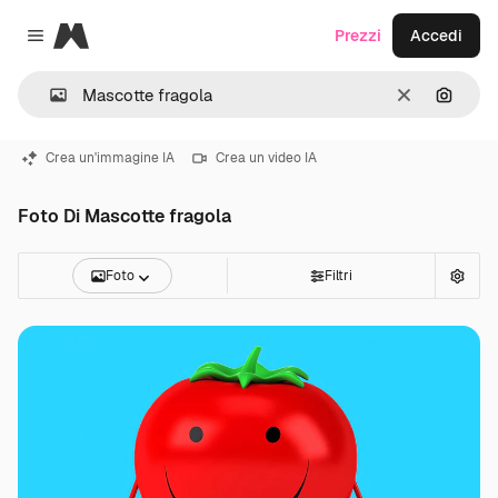
Magnific
Prezzi
Accedi
Close menu
Cancella
Cerca 
Crea un'immagine IA
Crea un video IA
Foto Di Mascotte fragola
Foto
Filtri