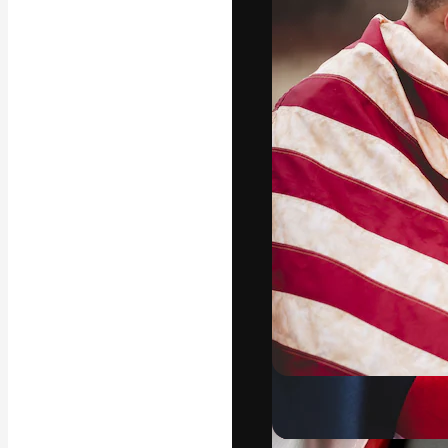
La piattaforma c
migliori lavori. 
creativi, impres
Italiano
Copyright © 2010