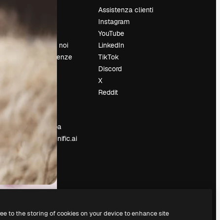
Prezzi
Assistenza clienti
Chi siamo
Instagram
Recensioni
YouTube
Lavora con noi
LinkedIn
Cerca tendenze
TikTok
Blog
Discord
Eventi
X
Slidesgo
Reddit
e
Vendi i tuoi
contenuti
Sala stampa
Cerchi magnific.ai
ree to the storing of cookies on your device to enhance site