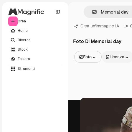
Crea
Crea un'immagine IA
C
Home
Ricerca
Foto Di Memorial day
Stock
Foto
Licenza
Esplora
Tutte le immagini
Strumenti
Vettori
Illustrazioni
Foto
PSD
Modelli
Mockup
Video
Clip video
Motion graphic
Modelli di video
Icone
Modelli 3D
Font