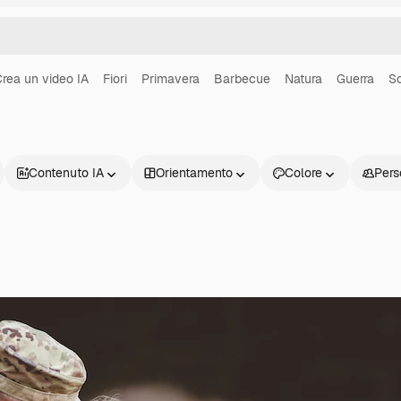
rea un video IA
Fiori
Primavera
Barbecue
Natura
Guerra
S
Contenuto IA
Orientamento
Colore
Pers
Prodotti
Inizia