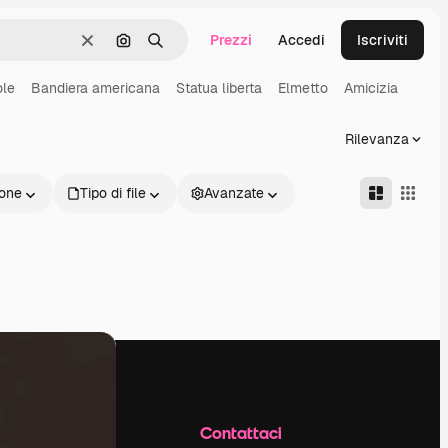
Prezzi
Accedi
Iscriviti
Cancella
Cerca per immagine
Ricerca
ole
Bandiera americana
Statua liberta
Elmetto
Amicizia
Rilevanza
one
Tipo di file
Avanzate
Azienda
Contattaci