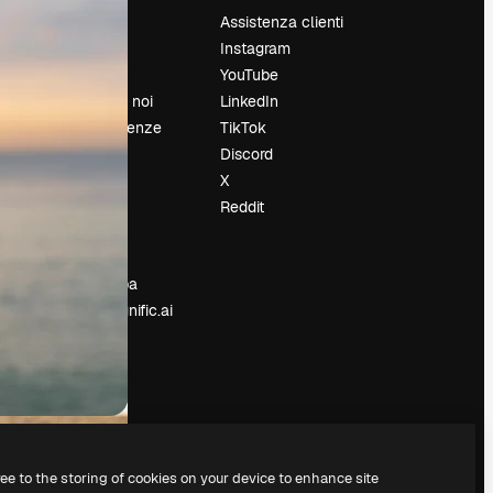
Prezzi
Assistenza clienti
Chi siamo
Instagram
Recensioni
YouTube
Lavora con noi
LinkedIn
Cerca tendenze
TikTok
Blog
Discord
Eventi
X
Slidesgo
Reddit
e
Vendi i tuoi
contenuti
Sala stampa
Cerchi magnific.ai
ree to the storing of cookies on your device to enhance site