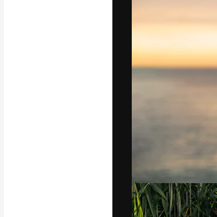
La piattaforma c
migliori lavori. 
creativi, impres
Italiano
Copyright © 2010