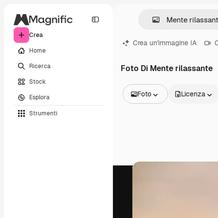
Crea
Crea un'immagine IA
C
Home
Ricerca
Foto Di Mente rilassante
Stock
Foto
Licenza
Esplora
Tutte le immagini
Strumenti
Vettori
Illustrazioni
Foto
PSD
Modelli
Mockup
Video
Clip video
Motion graphic
Modelli di video
Icone
Modelli 3D
Font