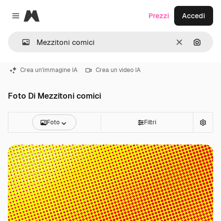
Magnific
Prezzi
Accedi
Close menu
Cancella
Cerca 
Crea un'immagine IA
Crea un video IA
Foto Di Mezzitoni comici
Foto
Filtri