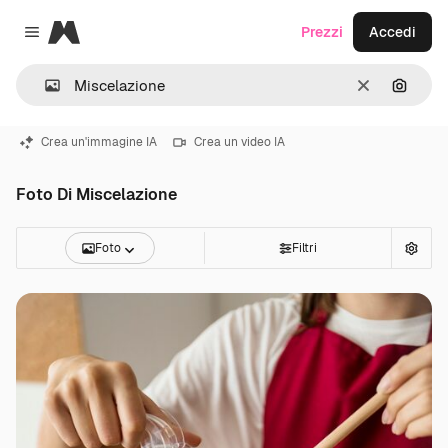
Magnific
Prezzi
Accedi
Close menu
Cancella
Cerca 
Crea un'immagine IA
Crea un video IA
Foto Di Miscelazione
Foto
Filtri