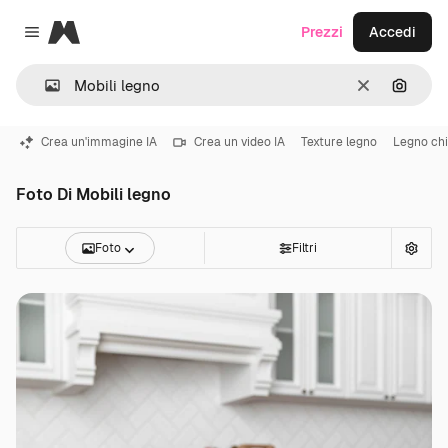
Magnific
Prezzi
Accedi
Close menu
Cancella
Cerca 
Crea un'immagine IA
Crea un video IA
Texture legno
Legno ch
Foto Di Mobili legno
Foto
Filtri