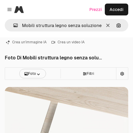
Magnific
Prezzi
Accedi
Close menu
Cancella
Cerca 
Crea un'immagine IA
Crea un video IA
Foto Di Mobili struttura legno senza soluzione continuita
Foto
Filtri