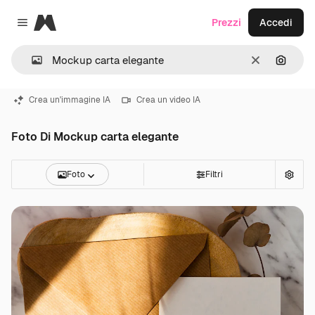
Magnific
Prezzi
Accedi
Close menu
Cancella
Cerca 
Crea un'immagine IA
Crea un video IA
Foto Di Mockup carta elegante
Foto
Filtri