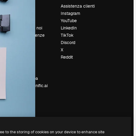
Prezzi
Assistenza clienti
Chi siamo
Instagram
Recensioni
YouTube
Lavora con noi
LinkedIn
Cerca tendenze
TikTok
Blog
Discord
Eventi
X
Slidesgo
Reddit
e
Vendi i tuoi
contenuti
Sala stampa
Cerchi magnific.ai
ree to the storing of cookies on your device to enhance site