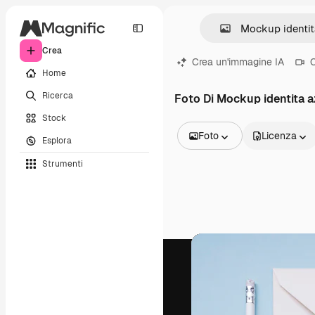
Crea
Crea un'immagine IA
C
Home
Ricerca
Foto Di Mockup identita a
Stock
Foto
Licenza
Esplora
Tutte le immagini
Strumenti
Vettori
Illustrazioni
Foto
PSD
Modelli
Mockup
Video
Clip video
Motion graphic
Modelli di video
Icone
Modelli 3D
Font