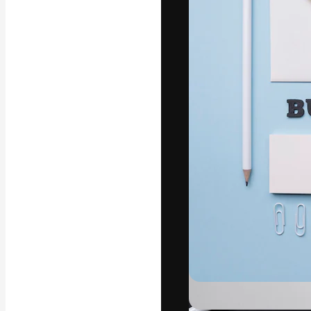
La piattaforma c
migliori lavori. 
creativi, impres
Italiano
Copyright © 2010