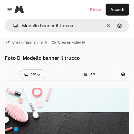
Magnific
Prezzi
Accedi
Close menu
Cancella
Cerca 
Crea un'immagine IA
Crea un video IA
Foto Di Modello banner il trucco
Foto
Filtri