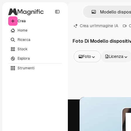
Crea
Crea un'immagine IA
C
Home
Ricerca
Foto Di Modello dispositiv
Stock
Foto
Licenza
Esplora
Tutte le immagini
Strumenti
Vettori
Illustrazioni
Foto
PSD
Modelli
Mockup
Video
Clip video
Motion graphic
Modelli di video
Icone
Modelli 3D
Font