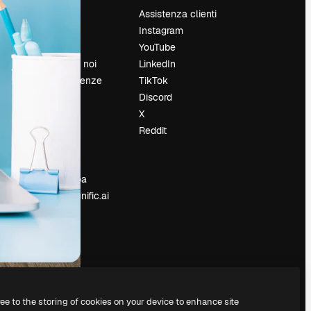
Prezzi
Assistenza clienti
Chi siamo
Instagram
Recensioni
YouTube
Lavora con noi
LinkedIn
Cerca tendenze
TikTok
Blog
Discord
Eventi
X
Slidesgo
Reddit
e
Vendi i tuoi
contenuti
Sala stampa
Cerchi magnific.ai
ree to the storing of cookies on your device to enhance site