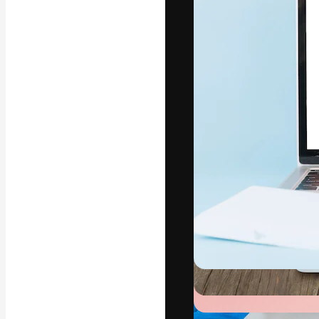
La piattaforma c
migliori lavori. 
creativi, impres
Italiano
Copyright © 2010