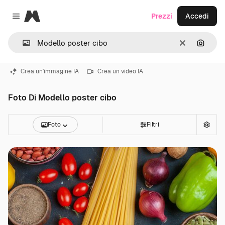
Magnific
Prezzi
Accedi
Close menu
Cancella
Cerca 
Crea un'immagine IA
Crea un video IA
Foto Di Modello poster cibo
Foto
Filtri