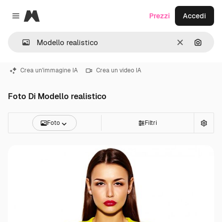
Magnific
Prezzi
Accedi
Close menu
Cancella
Cerca 
Crea un'immagine IA
Crea un video IA
Foto Di Modello realistico
Foto
Filtri