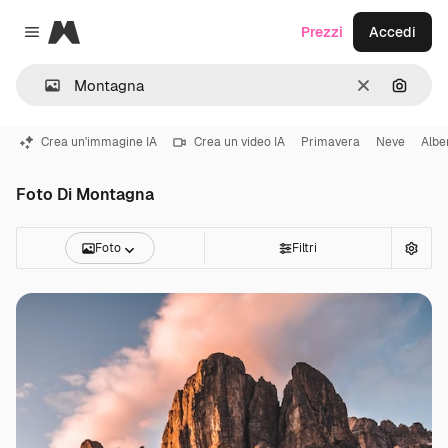
Magnific
Prezzi
Accedi
Close menu
Cancella
Cerca 
Crea un'immagine IA
Crea un video IA
Primavera
Neve
Albe
Foto Di Montagna
Foto
Filtri