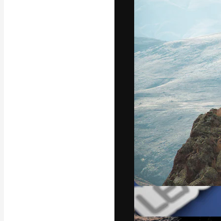
La piattaforma c
migliori lavori. 
creativi, impres
Italiano
Copyright © 2010