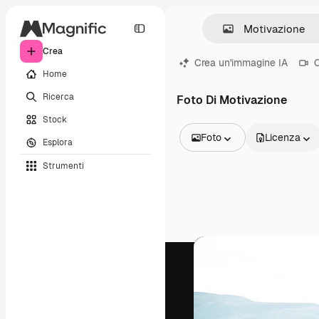
Crea
Crea un'immagine IA
C
Home
Ricerca
Foto Di Motivazione
Stock
Foto
Licenza
Esplora
Tutte le immagini
Strumenti
Vettori
Illustrazioni
Foto
PSD
Modelli
Mockup
Video
Clip video
Motion graphic
Modelli di video
Icone
Modelli 3D
Font