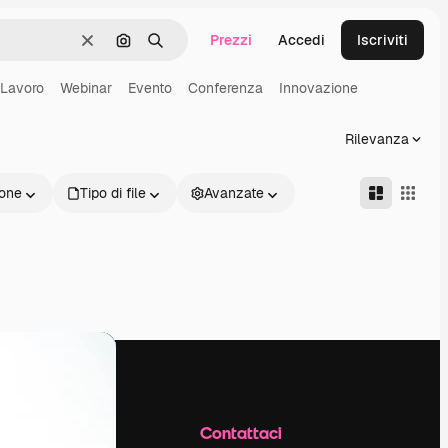
Prezzi
Accedi
Iscriviti
Cancella
Cerca per immagine
Ricerca
Lavoro
Webinar
Evento
Conferenza
Innovazione
Rilevanza
one
Tipo di file
Avanzate
Azienda
Contattaci