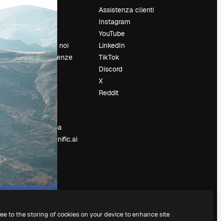
Prezzi
Assistenza clienti
Chi siamo
Instagram
Recensioni
YouTube
Lavora con noi
LinkedIn
Cerca tendenze
TikTok
Blog
Discord
Eventi
X
Slidesgo
Reddit
e
Vendi i tuoi
contenuti
Sala stampa
Cerchi magnific.ai
ree to the storing of cookies on your device to enhance site