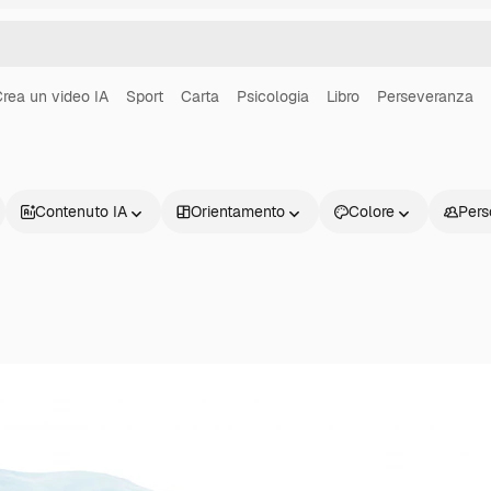
rea un video IA
Sport
Carta
Psicologia
Libro
Perseveranza
Contenuto IA
Orientamento
Colore
Pers
Prodotti
Inizia