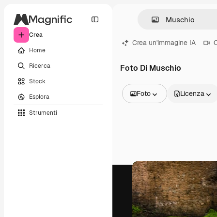
Crea
Crea un'immagine IA
C
Home
Ricerca
Foto Di Muschio
Stock
Foto
Licenza
Esplora
Tutte le immagini
Strumenti
Vettori
Illustrazioni
Foto
PSD
Modelli
Mockup
Video
Clip video
Motion graphic
Modelli di video
Icone
Modelli 3D
Font