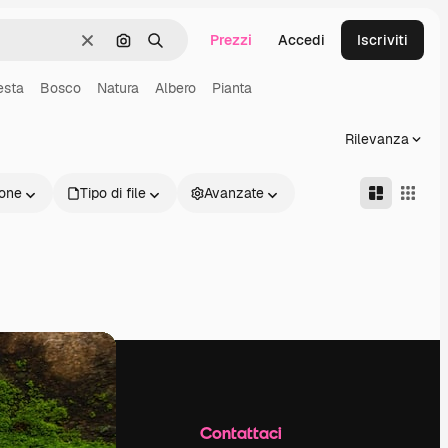
Prezzi
Accedi
Iscriviti
Cancella
Cerca per immagine
Ricerca
esta
Bosco
Natura
Albero
Pianta
Rilevanza
one
Tipo di file
Avanzate
Azienda
Contattaci