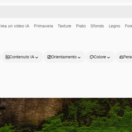
rea un video IA
Primavera
Texture
Prato
Sfondo
Legno
For
Contenuto IA
Orientamento
Colore
Pers
Prodotti
Inizia