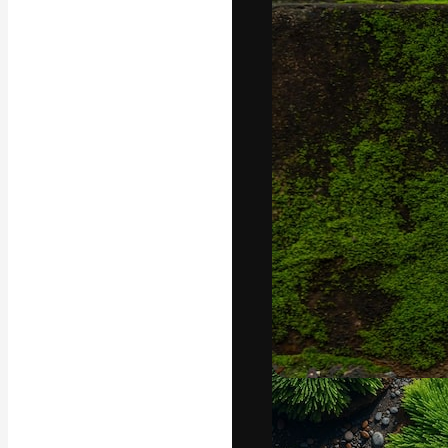
La piattaforma c
migliori lavori. 
creativi, impres
Italiano
Copyright © 2010