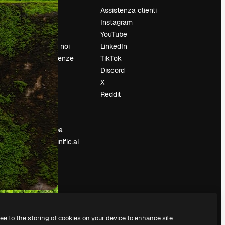
Prezzi
Assistenza clienti
Chi siamo
Instagram
Recensioni
YouTube
Lavora con noi
LinkedIn
Cerca tendenze
TikTok
Blog
Discord
Eventi
X
Slidesgo
Reddit
e
Vendi i tuoi
contenuti
Sala stampa
Cerchi magnific.ai
ree to the storing of cookies on your device to enhance site