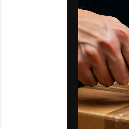
La piattaforma c
migliori lavori. 
creativi, impres
Italiano
Copyright © 2010