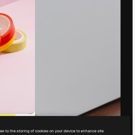
Prezzi
Assistenza clienti
Chi siamo
Instagram
Recensioni
YouTube
Lavora con noi
LinkedIn
Cerca tendenze
TikTok
Blog
Discord
Eventi
X
Slidesgo
Reddit
e
Vendi i tuoi
contenuti
Sala stampa
Cerchi magnific.ai
ree to the storing of cookies on your device to enhance site