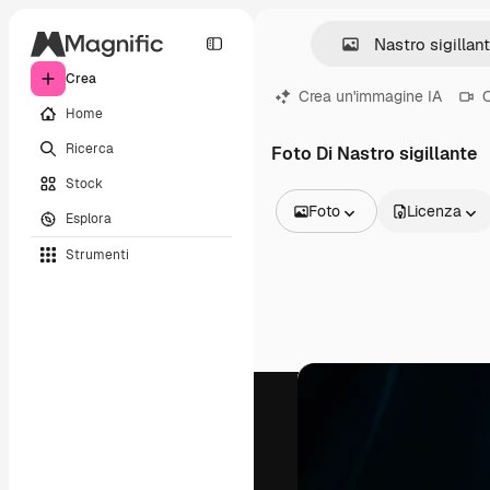
Crea
Crea un'immagine IA
C
Home
Ricerca
Foto Di Nastro sigillante
Stock
Foto
Licenza
Esplora
Tutte le immagini
Strumenti
Vettori
Illustrazioni
Foto
PSD
Modelli
Mockup
Video
Clip video
Motion graphic
Modelli di video
Icone
Modelli 3D
Font