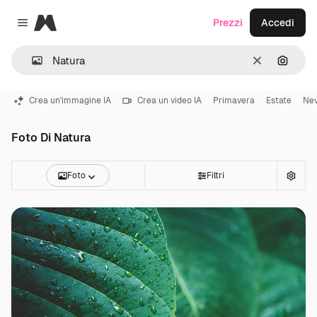
Magnific
Prezzi
Accedi
Close menu
Cancella
Cerca 
Crea un'immagine IA
Crea un video IA
Primavera
Estate
Ne
Foto Di Natura
Foto
Filtri