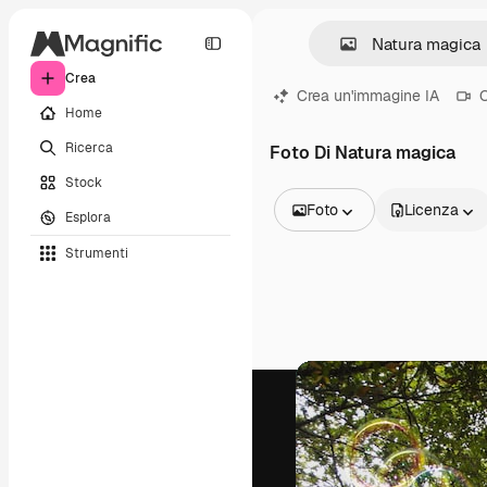
Crea
Crea un'immagine IA
C
Home
Ricerca
Foto Di Natura magica
Stock
Foto
Licenza
Esplora
Tutte le immagini
Strumenti
Vettori
Illustrazioni
Foto
PSD
Modelli
Mockup
Video
Clip video
Motion graphic
Modelli di video
Icone
Modelli 3D
Font