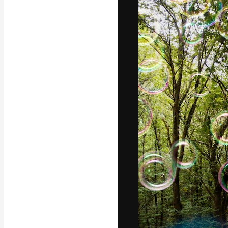
La piattaforma c
migliori lavori. 
creativi, impres
Italiano
Copyright © 2010