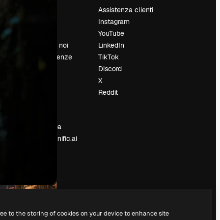
Prezzi
Assistenza clienti
Chi siamo
Instagram
Recensioni
YouTube
Lavora con noi
LinkedIn
Cerca tendenze
TikTok
Blog
Discord
Eventi
X
Slidesgo
Reddit
e
Vendi i tuoi
contenuti
Sala stampa
Cerchi magnific.ai
ree to the storing of cookies on your device to enhance site