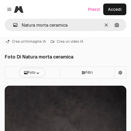
Magnific
Prezzi
Accedi
Close menu
Cancella
Cerca 
Crea un'immagine IA
Crea un video IA
Foto Di Natura morta ceramica
Foto
Filtri