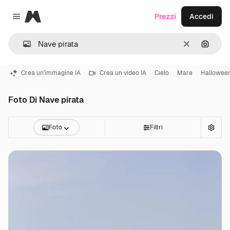
Magnific
Prezzi
Accedi
Close menu
Cancella
Cerca 
Crea un'immagine IA
Crea un video IA
Cielo
Mare
Hallowee
Foto Di Nave pirata
Foto
Filtri