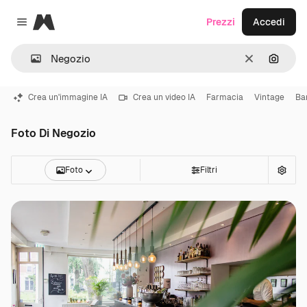
Magnific
Prezzi
Accedi
Close menu
Cancella
Cerca 
Crea un'immagine IA
Crea un video IA
Farmacia
Vintage
Ba
Foto Di Negozio
Foto
Filtri