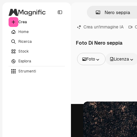
Crea
Crea un'immagine IA
C
Home
Ricerca
Foto Di Nero seppia
Stock
Foto
Licenza
Esplora
Tutte le immagini
Strumenti
Vettori
Illustrazioni
Foto
PSD
Modelli
Mockup
Video
Clip video
Motion graphic
Modelli di video
Icone
Modelli 3D
Font