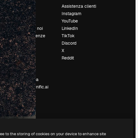
Prezzi
Assistenza clienti
Chi siamo
Instagram
Recensioni
YouTube
Lavora con noi
LinkedIn
Cerca tendenze
TikTok
Blog
Discord
Eventi
X
Slidesgo
Reddit
e
Vendi i tuoi
contenuti
Sala stampa
Cerchi magnific.ai
ree to the storing of cookies on your device to enhance site