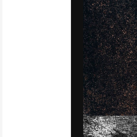
La piattaforma c
migliori lavori. 
creativi, impres
Italiano
Copyright © 2010