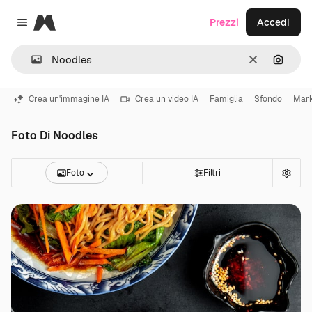
Magnific
Prezzi
Accedi
Close menu
Cancella
Cerca 
Crea un'immagine IA
Crea un video IA
Famiglia
Sfondo
Mark
Foto Di Noodles
Foto
Filtri