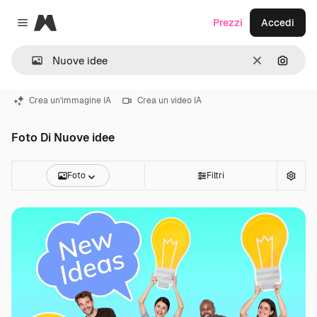
Magnific
Prezzi
Accedi
Close menu
Cancella
Cerca 
Crea un'immagine IA
Crea un video IA
Foto Di Nuove idee
Foto
Filtri