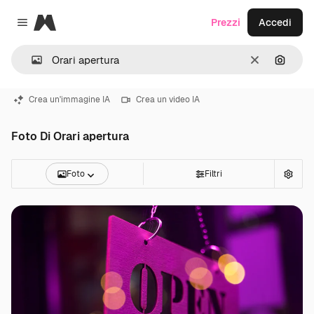
Magnific
Prezzi
Accedi
Close menu
Cancella
Cerca 
Crea un'immagine IA
Crea un video IA
Foto Di Orari apertura
Foto
Filtri