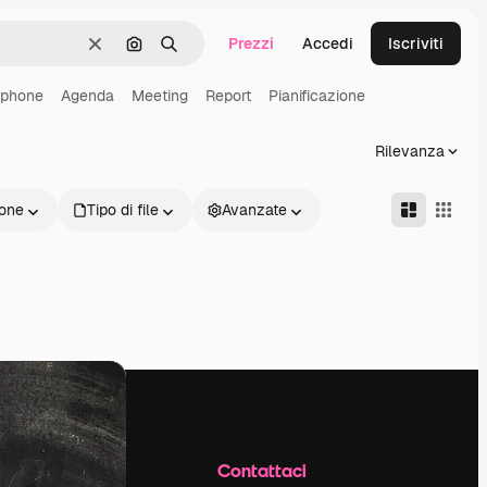
Prezzi
Accedi
Iscriviti
Cancella
Cerca per immagine
Ricerca
tphone
Agenda
Meeting
Report
Pianificazione
Rilevanza
one
Tipo di file
Avanzate
Azienda
Contattaci