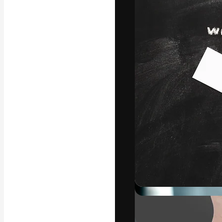
La piattaforma c
migliori lavori. 
creativi, impres
Italiano
Copyright © 2010