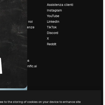
Prezzi
Assistenza clienti
Chi siamo
Instagram
Recensioni
YouTube
Lavora con noi
LinkedIn
Cerca tendenze
TikTok
Blog
Discord
Eventi
X
Slidesgo
Reddit
e
Vendi i tuoi
contenuti
Sala stampa
Cerchi magnific.ai
ree to the storing of cookies on your device to enhance site