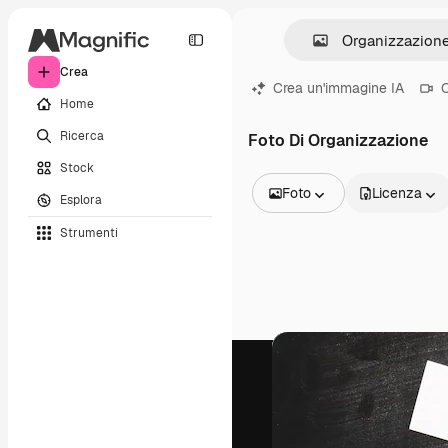
Crea
Crea un'immagine IA
C
Home
Ricerca
Foto Di Organizzazione
Stock
Foto
Licenza
Esplora
Tutte le immagini
Strumenti
Vettori
Illustrazioni
Foto
PSD
Modelli
Mockup
Video
Clip video
Motion graphic
Modelli di video
Icone
Modelli 3D
Font