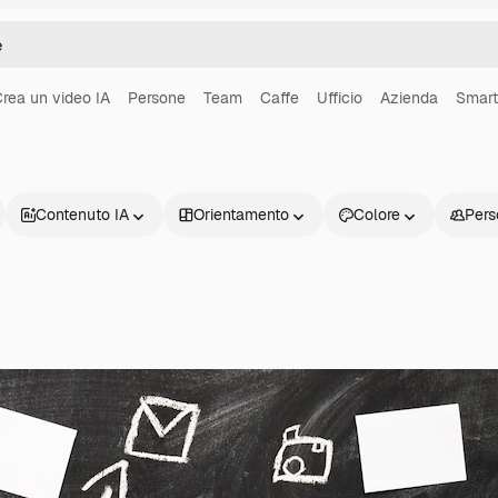
rea un video IA
Persone
Team
Caffe
Ufficio
Azienda
Smar
Contenuto IA
Orientamento
Colore
Pers
Prodotti
Inizia