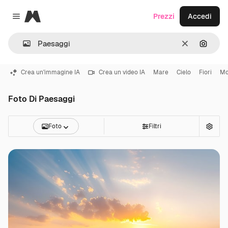
Magnific
Prezzi
Accedi
Close menu
Cancella
Cerca 
Crea un'immagine IA
Crea un video IA
Mare
Cielo
Fiori
Mo
Foto Di Paesaggi
Foto
Filtri