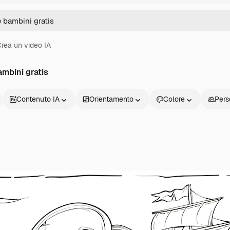
rea un video IA
ambini gratis
Contenuto IA
Orientamento
Colore
Pers
Prodotti
Inizia