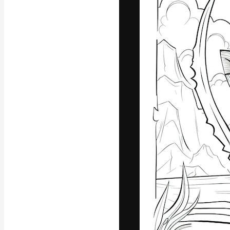
La piattaforma c
migliori lavori. 
creativi, impres
Italiano
Copyright © 2010