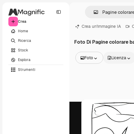
Crea
Crea un'immagine IA
C
Home
Ricerca
Foto Di Pagine colorare b
Stock
Foto
Licenza
Esplora
Tutte le immagini
Strumenti
Vettori
Illustrazioni
Foto
PSD
Modelli
Mockup
Video
Clip video
Motion graphic
Modelli di video
Icone
Modelli 3D
Font