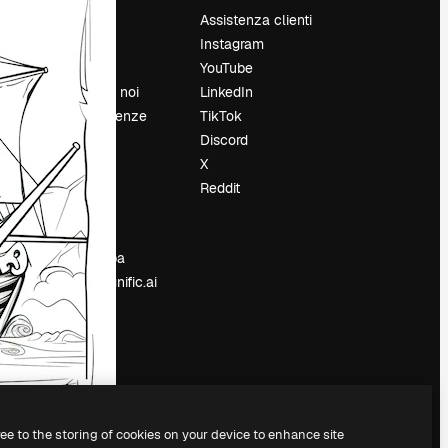
Prezzi
Assistenza clienti
Chi siamo
Instagram
Recensioni
YouTube
Lavora con noi
LinkedIn
Cerca tendenze
TikTok
Blog
Discord
Eventi
X
Slidesgo
Reddit
e
Vendi i tuoi
contenuti
Sala stampa
Cerchi magnific.ai
ree to the storing of cookies on your device to enhance site