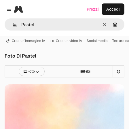
Magnific
Prezzi
Accedi
Close menu
Cancella
Cerca 
Crea un'immagine IA
Crea un video IA
Social media
Texture ca
Foto Di Pastel
Foto
Filtri