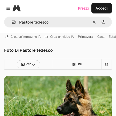
Magnific
Prezzi
Accedi
Close menu
Cancella
Cerca 
Crea un'immagine IA
Crea un video IA
Primavera
Casa
Esta
Foto Di Pastore tedesco
Foto
Filtri