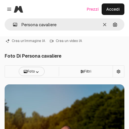
Magnific
Prezzi
Accedi
Close menu
Cancella
Cerca 
Crea un'immagine IA
Crea un video IA
Foto Di Persona cavaliere
Foto
Filtri