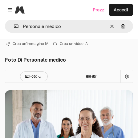
Magnific
Prezzi
Accedi
Close menu
Cancella
Cerca 
Crea un'immagine IA
Crea un video IA
Foto Di Personale medico
Foto
Filtri