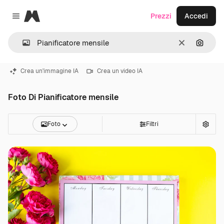
Magnific
Prezzi
Accedi
Close menu
Cancella
Cerca 
Crea un'immagine IA
Crea un video IA
Foto Di Pianificatore mensile
Foto
Filtri