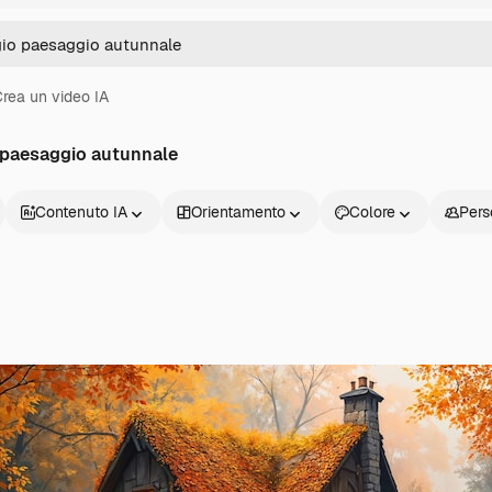
rea un video IA
o paesaggio autunnale
Contenuto IA
Orientamento
Colore
Pers
Prodotti
Inizia