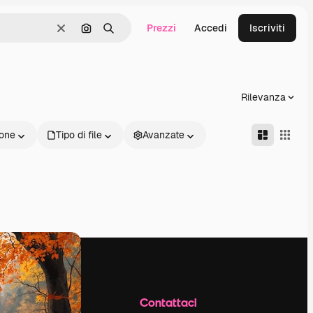
Prezzi
Accedi
Iscriviti
Cancella
Cerca per immagine
Ricerca
Rilevanza
one
Tipo di file
Avanzate
Azienda
Contattaci