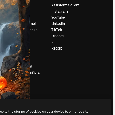
Prezzi
Assistenza clienti
Chi siamo
Instagram
Recensioni
YouTube
Lavora con noi
LinkedIn
Cerca tendenze
TikTok
Blog
Discord
Eventi
X
Slidesgo
Reddit
e
Vendi i tuoi
contenuti
Sala stampa
Cerchi magnific.ai
ree to the storing of cookies on your device to enhance site