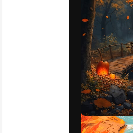
La piattaforma c
migliori lavori. 
creativi, impres
Italiano
Copyright © 2010