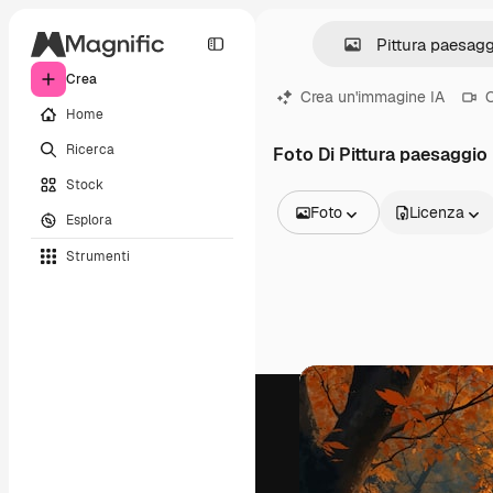
Crea
Crea un'immagine IA
C
Home
Ricerca
Foto Di Pittura paesaggi
Stock
Foto
Licenza
Esplora
Tutte le immagini
Strumenti
Vettori
Illustrazioni
Foto
PSD
Modelli
Mockup
Video
Clip video
Motion graphic
Modelli di video
Icone
Modelli 3D
Font