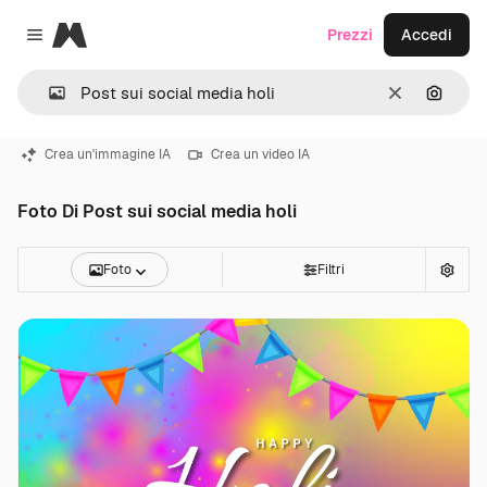
Magnific
Prezzi
Accedi
Close menu
Cancella
Cerca 
Crea un'immagine IA
Crea un video IA
Foto Di Post sui social media holi
Foto
Filtri