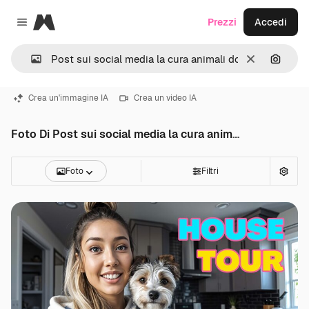
Magnific
Prezzi
Accedi
Close menu
Cancella
Cerca 
Crea un'immagine IA
Crea un video IA
Foto Di Post sui social media la cura animali domestici
Foto
Filtri