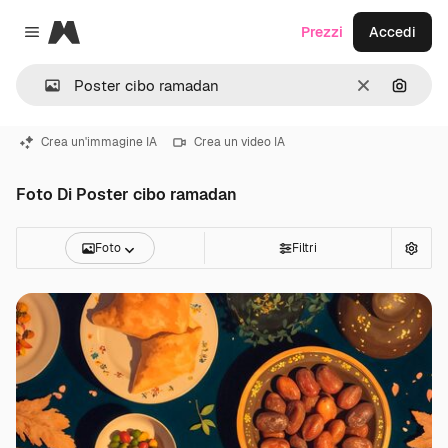
Magnific
Prezzi
Accedi
Close menu
Cancella
Cerca 
Crea un'immagine IA
Crea un video IA
Foto Di Poster cibo ramadan
Foto
Filtri