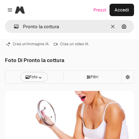
Magnific
Prezzi
Accedi
Close menu
Cancella
Cerca 
Crea un'immagine IA
Crea un video IA
Foto Di Pronto la cottura
Foto
Filtri