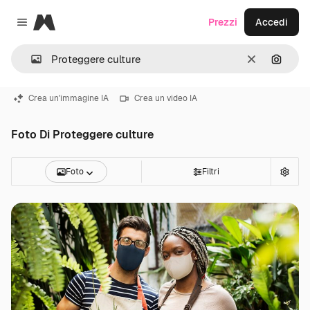
Magnific
Prezzi
Accedi
Close menu
Cancella
Cerca 
Crea un'immagine IA
Crea un video IA
Foto Di Proteggere culture
Foto
Filtri