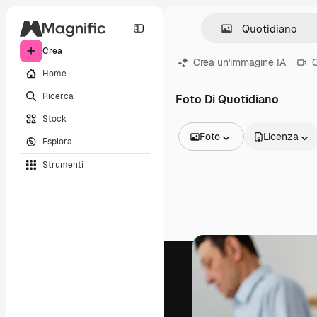
Crea
Crea un'immagine IA
C
Home
Ricerca
Foto Di Quotidiano
Stock
Foto
Licenza
Esplora
Tutte le immagini
Strumenti
Vettori
Illustrazioni
Foto
PSD
Modelli
Mockup
Video
Clip video
Motion graphic
Modelli di video
Icone
Modelli 3D
Font