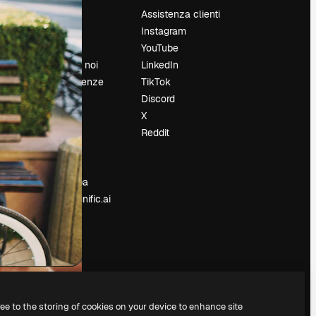
Prezzi
Assistenza clienti
Chi siamo
Instagram
Recensioni
YouTube
Lavora con noi
LinkedIn
Cerca tendenze
TikTok
Blog
Discord
Eventi
X
Slidesgo
Reddit
e
Vendi i tuoi
contenuti
Sala stampa
Cerchi magnific.ai
ree to the storing of cookies on your device to enhance site