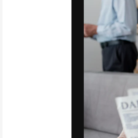
La piattaforma c
migliori lavori. 
creativi, impres
Italiano
Copyright © 2010