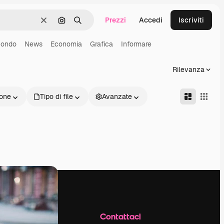
Prezzi
Accedi
Iscriviti
Cancella
Cerca per immagine
Ricerca
ondo
News
Economia
Grafica
Informare
Rilevanza
one
Tipo di file
Avanzate
Azienda
Contattaci