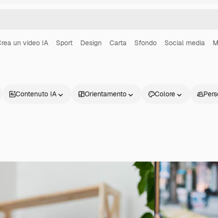
rea un video IA
Sport
Design
Carta
Sfondo
Social media
M
Contenuto IA
Orientamento
Colore
Pers
Prodotti
Inizia